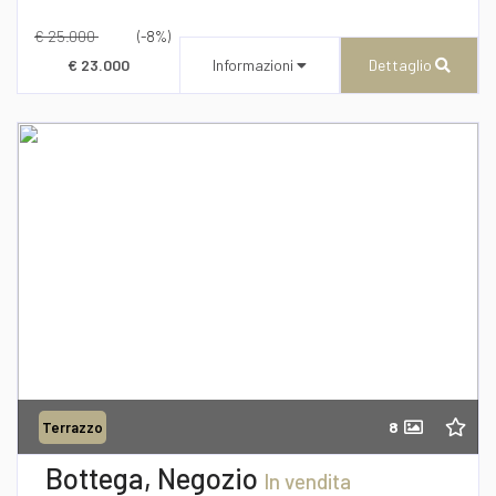
€ 25.000
(-8%)
€ 23.000
Informazioni
Dettaglio
CENTURY 21 AZ Immobiliare
Via Roma n° 173/175
Recapito telefonico
39/0957277940
8
Terrazzo
Richiedi informazioni
Bottega, Negozio
In vendita