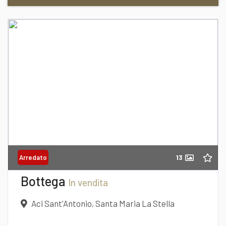
Richiedi informazioni
13
Arredato
Desidero Visionare L'Immobile
Bottega
In vendita
Aci Sant'Antonio, Santa Maria La Stella
dichiaro di aver preso visione e compreso