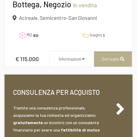
Bottega, Negozio
In vendita
Acireale, Semicentro-San Giovanni
MQ
bagno
80
1
€ 115.000
Informazioni
Dettaglio
Desidero Visionare L'Immobile
CONSULENZA PER ACQUISTO
dichiaro di aver preso visione e compreso
Tramite una consulenza professionale,
l'informativa sulla privacy
CENTURY 21 AZ Immobiliare
acquisiamo la tua richiesta ed organizziamo
Corso Umberto I, 196/A
gratuitamente
un incontro con un consulente
finanziario per avere una
fattibilità di mutuo
Recapito telefonico
39/0957648573