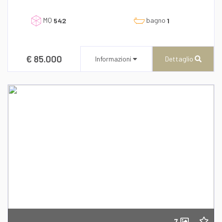
l'informativa sulla privacy
MQ
bagno
542
1
€ 85.000
Informazioni
Dettaglio
CENTURY 21 AZ Immobiliare
Corso Umberto I, 196/A
Recapito telefonico
39/0957648573
7