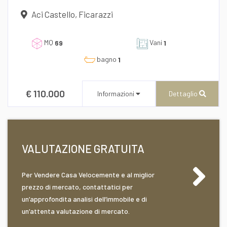
Aci Castello, Ficarazzi
MQ
Vani
69
1
bagno
1
€ 110.000
Informazioni
Dettaglio
Desidero Visionare L'Immobile
VALUTAZIONE GRATUITA
dichiaro di aver preso visione e compreso
l'informativa sulla privacy
Per Vendere Casa Velocemente e al miglior
CENTURY 21 AZ Immobiliare
prezzo di mercato, contattatici per
Corso Umberto I, 196/A
un’approfondita analisi dell’immobile e di
un’attenta valutazione di mercato.
Recapito telefonico
39/0957648573