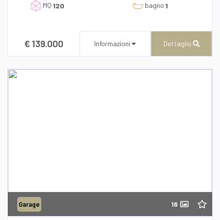
MQ
bagno
l'informativa sulla privacy
120
1
€ 139.000
Informazioni
Dettaglio
CENTURY 21 AZ Immobiliare
Corso Umberto I, 196/A
Recapito telefonico
39/0957648573
16
Garage
Richiedi informazioni