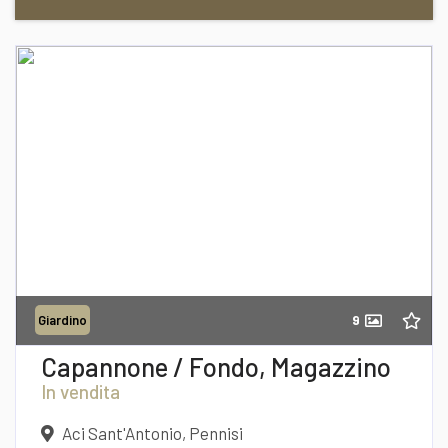
Richiedi informazioni
9
Giardino
Desidero Visionare L'Immobile
Capannone / Fondo, Magazzino
In vendita
Aci Sant'Antonio, Pennisi
dichiaro di aver preso visione e compreso