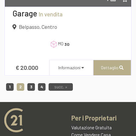
Richiedi informazioni
Garage
In vendita
Belpasso, Centro
MQ
30
€ 20.000
Informazioni
Dettaglio
Desidero Visionare L'Immobile
1
2
3
4
succ. »
dichiaro di aver preso visione e compreso
Per i Proprietari
l'informativa sulla privacy
CENTURY 21 AZ Immobiliare
Valutazione Gratuita
Via B. Buozzi n° 13/b
Come Vendere Casa