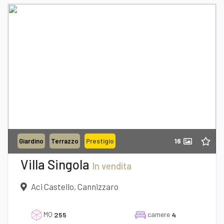
Richiedi informazioni
16
Giardino
Terrazzo
Prestigio
Desidero Visionare L'Immobile
Villa Singola
In vendita
Aci Castello, Cannizzaro
dichiaro di aver preso visione e compreso
MQ
camere
l'informativa sulla privacy
255
4