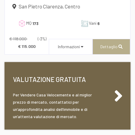
San Pietro Clarenza, Centro
MQ
Vani
173
6
€ 118.000
(-3%)
€ 115.000
Informazioni
Dettaglio
Desidero Visionare L'Immobile
VALUTAZIONE GRATUITA
dichiaro di aver preso visione e compreso
Per Vendere Casa Velocemente e al miglior
l'informativa sulla privacy
CENTURY 21 AZ Immobiliare
prezzo di mercato, contattatici per
Via Roma n° 173/175
un’approfondita analisi dell’immobile e di
un’attenta valutazione di mercato.
Recapito telefonico
39/0957277940