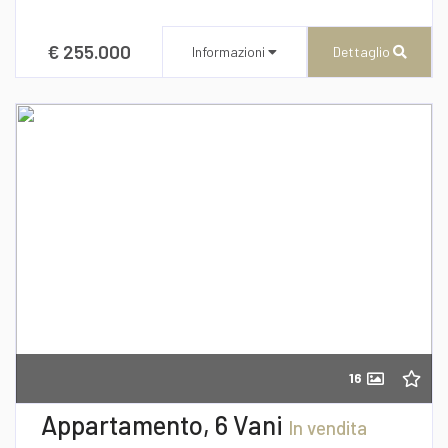
€ 255.000
Informazioni
Dettaglio
CENTURY 21 AZ Immobiliare
Via Roma n° 173/175
Recapito telefonico
39/0957277940
16
Richiedi informazioni
Appartamento, 6 Vani
In vendita