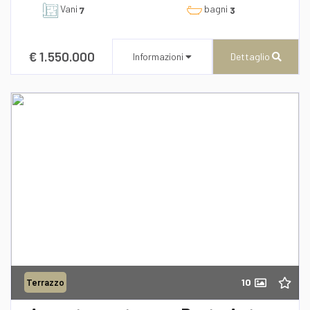
Vani
bagni
7
3
€ 1.550.000
Informazioni
Dettaglio
CENTURY 21 AZ Immobiliare
Via Roma n° 173/175
Recapito telefonico
39/0957277940
10
Terrazzo
Richiedi informazioni