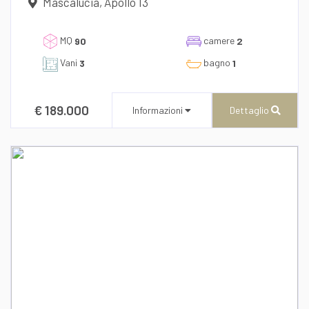
Mascalucia, Apollo 13
dichiaro di aver preso visione e compreso
MQ
camere
l'informativa sulla privacy
90
2
Vani
bagno
3
1
€ 189.000
Informazioni
Dettaglio
CENTURY 21 AZ Immobiliare
Via Roma n° 173/175
Recapito telefonico
39/0957277940