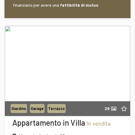
finanziario per avere una
fattibilità di mutuo
Recapito telefonico
39/0957277940
Richiedi informazioni
29
Giardino
Garage
Terrazzo
Desidero Visionare L'Immobile
Appartamento in Villa
In vendita