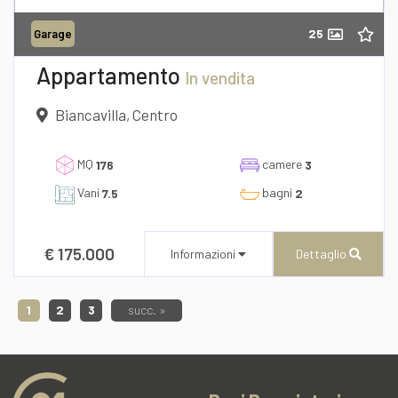
25
Garage
Richiedi informazioni
Appartamento
In vendita
Biancavilla, Centro
MQ
camere
176
3
Vani
bagni
7.5
2
€ 175.000
Informazioni
Dettaglio
Desidero Visionare L'Immobile
1
2
3
succ. »
dichiaro di aver preso visione e compreso
l'informativa sulla privacy