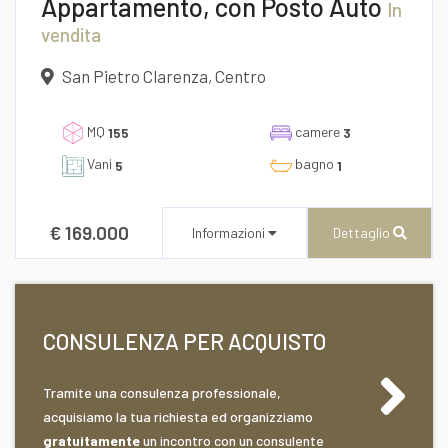
Appartamento, con Posto Auto
In
vendita
San Pietro Clarenza, Centro
MQ
camere
155
3
Vani
bagno
5
1
Desidero Visionare L'Immobile
€ 169.000
Informazioni
Dettaglio
dichiaro di aver preso visione e compreso
CONSULENZA PER ACQUISTO
l'informativa sulla privacy
Tramite una consulenza professionale,
CENTURY 21 AZ Immobiliare
acquisiamo la tua richiesta ed organizziamo
Via Roma n° 173/175
gratuitamente
un incontro con un consulente