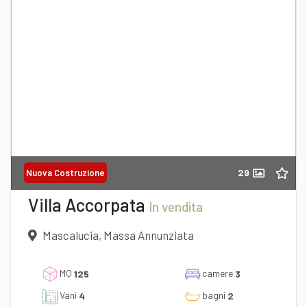
29
Nuova Costruzione
Villa Accorpata
In vendita
Mascalucia, Massa Annunziata
MQ
camere
125
3
Vani
bagni
4
2