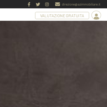
direzione@azimmobiliare.it
VALUTAZIONE GRATUITA