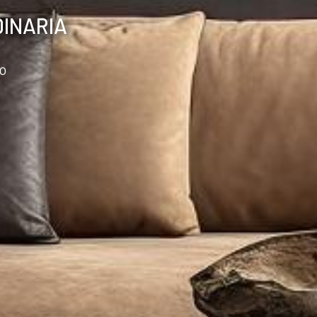
DINARIA
o