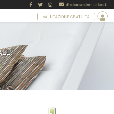
direzione@azimmobiliare.it
VALUTAZIONE GRATUITA
ALE?