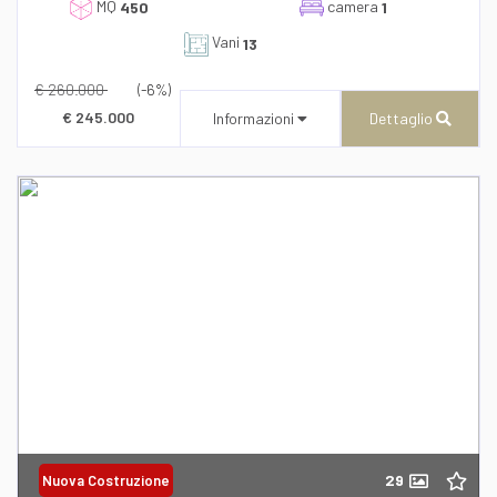
MQ
camera
l'informativa sulla privacy
450
1
Vani
13
€ 260.000
(-6%)
€ 245.000
Informazioni
Dettaglio
CENTURY 21 AZ Immobiliare
Via Quieta n. 27
Recapito telefonico
39/0950864823
29
Nuova Costruzione
Richiedi informazioni