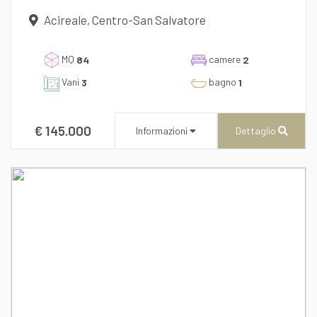
Acireale, Centro-San Salvatore
dichiaro di aver preso visione e compreso
l'informativa sulla privacy
MQ
camere
84
2
Vani
bagno
3
1
€ 145.000
Informazioni
Dettaglio
CENTURY 21 AZ Immobiliare
Corso Umberto I, 196/A
Recapito telefonico
39/0957648573