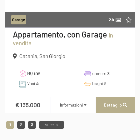
24
Garage
Richiedi informazioni
Appartamento, con Garage
In
vendita
Catania, San Giorgio
MQ
camere
105
3
Vani
bagni
4
2
Desidero Visionare L'Immobile
€ 135.000
Informazioni
Dettaglio
1
2
3
succ. »
dichiaro di aver preso visione e compreso