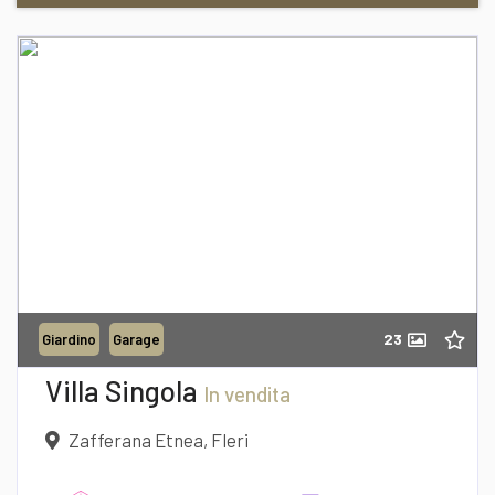
Richiedi informazioni
23
Giardino
Garage
Desidero Visionare L'Immobile
Villa Singola
In vendita
Zafferana Etnea, Fleri
dichiaro di aver preso visione e compreso