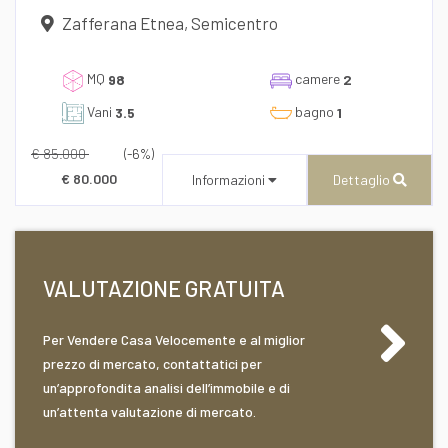
Zafferana Etnea, Semicentro
MQ
camere
98
2
Vani
bagno
3.5
1
€ 85.000
(-6%)
Desidero Visionare L'Immobile
€ 80.000
Informazioni
Dettaglio
dichiaro di aver preso visione e compreso
VALUTAZIONE GRATUITA
l'informativa sulla privacy
Per Vendere Casa Velocemente e al miglior
CENTURY 21 AZ Immobiliare
prezzo di mercato, contattatici per
Corso Umberto I, 196/A
un’approfondita analisi dell’immobile e di
un’attenta valutazione di mercato.
Recapito telefonico
39/0957648573