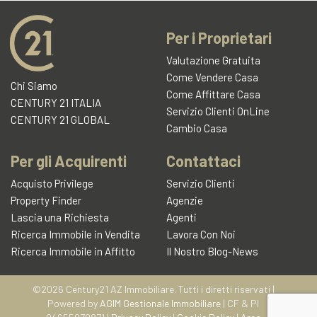
l'informativa sulla privacy
Per i Proprietari
CENTURY 21 AZ Immobiliare
Valutazione Gratuita
Via B. Buozzi n° 13/b
Come Vendere Casa
Chi Siamo
Recapito telefonico
Come Affittare Casa
39/095301265
CENTURY 21 ITALIA
Servizio Clienti OnLine
CENTURY 21 GLOBAL
Cambio Casa
Richiedi informazioni
Per gli Acquirenti
Contattaci
Acquisto Privilege
Servizio Clienti
Property Finder
Agenzie
Lascia una Richiesta
Agenti
Ricerca Immobile in Vendita
Lavora Con Noi
Ricerca Immobile in Affitto
Il Nostro Blog-News
©2026 Century21 AZ Immobiliare. Tutti i diretti riservati |
Powered by
AGIM Gestionale Immobiliare
| CF & PI