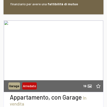
finanziario per avere una
fattibilità di mutuo
Recapito telefonico
39/0957277940
Richiedi informazioni
19
Garage
Arredato
Desidero Visionare L'Immobile
Appartamento, con Garage
In
vendita