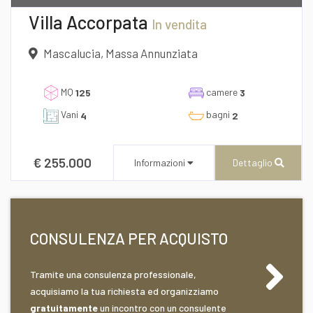
Villa Accorpata
In vendita
Mascalucia, Massa Annunziata
MQ
camere
125
3
Vani
bagni
4
2
€ 255.000
Informazioni
Dettaglio
Desidero Visionare L'Immobile
CONSULENZA PER ACQUISTO
dichiaro di aver preso visione e compreso
l'informativa sulla privacy
Tramite una consulenza professionale,
CENTURY 21 AZ Immobiliare
acquisiamo la tua richiesta ed organizziamo
Via Roma n° 173/175
gratuitamente
un incontro con un consulente