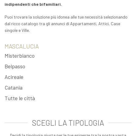
indipendenti che bifamiliari.
Puoi trovare la soluzione più idonea alle tue necessità selezionando
dal ricco catalogo tra gli annunci di Appartamenti, Attici, Case
singole e Ville.
MASCALUCIA
Misterbianco
Belpasso
Acireale
Catania
Tutte le città
SCEGLI LA TIPOLOGIA
Decidi la tipologia giusta per le tue esigenze tra la nostra vasta