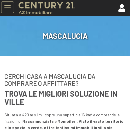
Toggle
navigation
In Vendita
Proprietari
Info sul Gruppo
In Affitto
Acquirenti
Lavora con noi
MASCALUCIA
Appartamenti
Vendere con Noi
Chi Siamo
Appartamenti
Lascia la tua Richiesta
Percorsi
Attici-Mansarde
Affittare con Noi
Agenzie
Attici-Mansarde
Acquisto Privilege
Tecnologia
Case Singole
Valutazione Gratuita
Team
Ville
Property Finder
Formazione
Ville
Property Card
Codice Etico
Uffici
Preventivo Mutuo
Nuove Costruzioni
Botteghe
Commerciali
Immobili Arredati
Terreni
Affitti Brevi
CERCHI CASA A MASCALUCIA DA
Tutti..
Tutti..
COMPRARE O AFFITTARE?
TROVA LE MIGLIORI SOLUZIONE IN
VILLE
Situata a 420 m s.l.m., copre una superficie 16 km² e comprende le
frazioni di
Massannunziata
e
Mompileri. Visto il vasto territorio
e lo spazio in verde, offre tantissimi immobili in villa sia