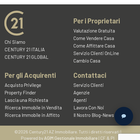
Per i Proprietari
Valutazione Gratuita
Come Vendere Casa
Chi Siamo
Come Affittare Casa
CENTURY 21 ITALIA
Servizio Clienti OnLine
CENTURY 21 GLOBAL
Cambio Casa
Per gli Acquirenti
Contattaci
Acquisto Privilege
Servizio Clienti
Property Finder
Agenzie
Lascia una Richiesta
Agenti
Ricerca Immobile in Vendita
Lavora Con Noi
Ricerca Immobile in Affitto
Il Nostro Blog-News
©2026 Century21 AZ Immobiliare. Tutti i diretti riservati |
Powered by
AGIM Gestionale Immobiliare
| CF & PI