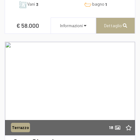
Vani
bagno
3
1
€ 58.000
Informazioni
Dettaglio
CENTURY 21 AZ Immobiliare
Corso Umberto I, 196/A
Recapito telefonico
39/0957648573
18
Terrazzo
Richiedi informazioni