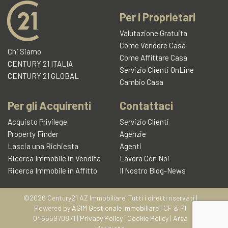
l'informativa sulla privacy
Per i Proprietari
CENTURY 21 AZ Immobiliare
Valutazione Gratuita
Via Roma n° 173/175
Come Vendere Casa
Chi Siamo
Recapito telefonico
Come Affittare Casa
39/0957277940
CENTURY 21 ITALIA
Servizio Clienti OnLine
CENTURY 21 GLOBAL
Cambio Casa
Richiedi informazioni
Per gli Acquirenti
Contattaci
Acquisto Privilege
Servizio Clienti
Property Finder
Agenzie
Lascia una Richiesta
Agenti
Ricerca Immobile in Vendita
Lavora Con Noi
Ricerca Immobile in Affitto
Il Nostro Blog-News
©2026 Century21 AZ Immobiliare. Tutti i diretti riservati |
Powered by
AGIM Gestionale Immobiliare
| CF & PI
04655970871 |
Privacy Policy
|
Cookie Policy
|
Area