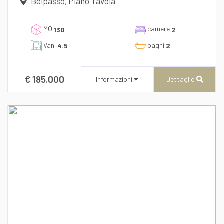
Belpasso, Piano Tavola
dichiaro di aver preso visione e compreso
l'informativa sulla privacy
MQ
camere
130
2
Vani
bagni
4.5
2
€ 185.000
Informazioni
Dettaglio
CENTURY 21 AZ Immobiliare
Via B. Buozzi n° 13/b
Recapito telefonico
39/0957911705