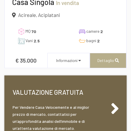
Casa Singola
In vendita
Acireale, Aciplatani
MQ
camere
70
2
Vani
bagni
2.5
2
€ 35.000
Informazioni
Dettaglio
Desidero Visionare L'Immobile
VALUTAZIONE GRATUITA
dichiaro di aver preso visione e compreso
l'informativa sulla privacy
Per Vendere Casa Velocemente e al miglior
CENTURY 21 AZ Immobiliare
prezzo di mercato, contattatici per
Corso Umberto I, 196/A
un’approfondita analisi dell’immobile e di
un’attenta valutazione di mercato.
Recapito telefonico