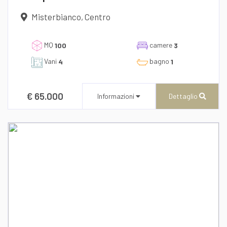
Misterbianco, Centro
dichiaro di aver preso visione e compreso
MQ
camere
l'informativa sulla privacy
100
3
Vani
bagno
4
1
€ 65.000
Informazioni
Dettaglio
CENTURY 21 AZ Immobiliare
Via B. Buozzi n° 13/b
Recapito telefonico
39/095301265