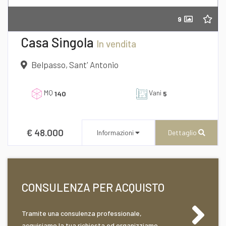
9
Richiedi informazioni
Casa Singola
In vendita
Belpasso, Sant' Antonio
MQ
Vani
140
5
€ 48.000
Informazioni
Dettaglio
Desidero Visionare L'Immobile
CONSULENZA PER ACQUISTO
dichiaro di aver preso visione e compreso
Tramite una consulenza professionale,
l'informativa sulla privacy
CENTURY 21 AZ Immobiliare
acquisiamo la tua richiesta ed organizziamo