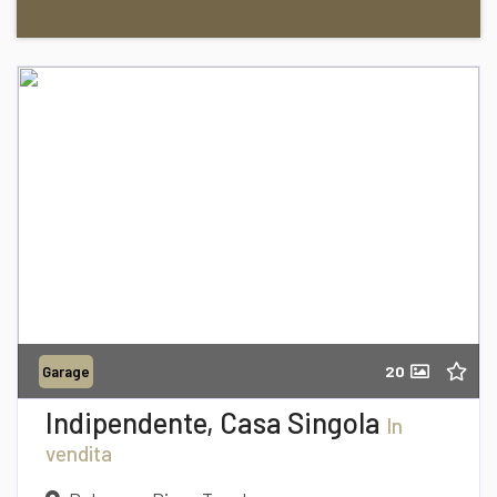
39/0957648573
Richiedi informazioni
20
Garage
Desidero Visionare L'Immobile
Indipendente, Casa Singola
In
vendita