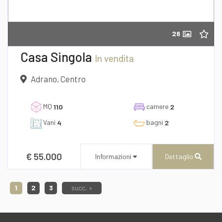
26
Richiedi informazioni
Casa Singola
In vendita
Adrano, Centro
MQ
camere
110
2
Vani
bagni
4
2
€ 55.000
Informazioni
Dettaglio
Desidero Visionare L'Immobile
1
2
3
succ. »
dichiaro di aver preso visione e compreso