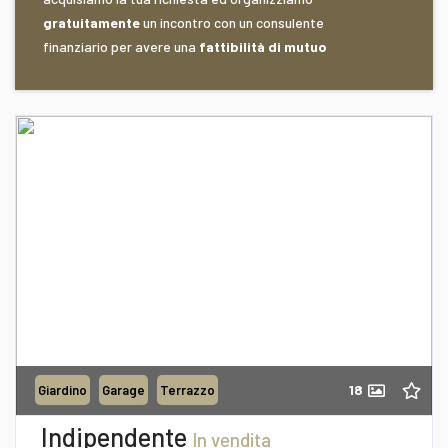
Via B. Buozzi n° 13/b
gratuitamente
un incontro con un consulente
finanziario per avere una
fattibilità di mutuo
Recapito telefonico
39/0957911705
Richiedi informazioni
18
Giardino
Garage
Terrazzo
Desidero Visionare L'Immobile
Indipendente
In vendita