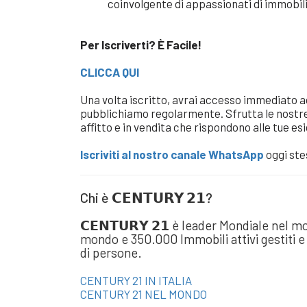
coinvolgente di appassionati di immobili
Per Iscriverti? È Facile!
CLICCA QUI
Una volta iscritto, avrai accesso immediato agl
pubblichiamo regolarmente. Sfrutta le nostre 
affitto e in vendita che rispondono alle tue es
Iscriviti al nostro canale WhatsApp
oggi ste
Chi è 𝗖𝗘𝗡𝗧𝗨𝗥𝗬 𝟮𝟭?
𝗖𝗘𝗡𝗧𝗨𝗥𝗬 𝟮𝟭 è leader Mondiale nel 
mondo e 350.000 Immobili attivi gestiti e p
di persone.
CENTURY 21 IN ITALIA
CENTURY 21 NEL MONDO